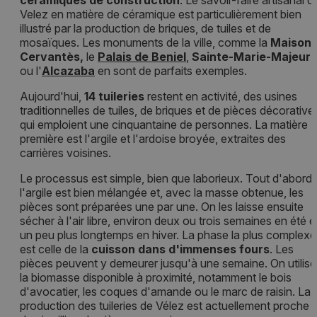
céramiques de construction
. Le savoir-faire artisanal d
Velez en matière de céramique est particulièrement bien
illustré par la production de briques, de tuiles et de
mosaïques. Les monuments de la ville, comme la
Maison
Cervantès,
le
Palais de Beniel
,
Sainte-Marie-Majeur
ou l'
Alcazaba
en sont de parfaits exemples.
Aujourd'hui,
14 tuileries
restent en activité, des usines
traditionnelles de tuiles, de briques et de pièces décorative
qui emploient une cinquantaine de personnes. La matière
première est l'argile et l'ardoise broyée, extraites des
carrières voisines.
Le processus est simple, bien que laborieux. Tout d'abord,
l'argile est bien mélangée et, avec la masse obtenue, les
pièces sont préparées une par une. On les laisse ensuite
sécher à l'air libre, environ deux ou trois semaines en été e
un peu plus longtemps en hiver. La phase la plus complexe
est celle de la
cuisson dans d'immenses fours
. Les
pièces peuvent y demeurer jusqu'à une semaine. On utilise
la biomasse disponible à proximité, notamment le bois
d'avocatier, les coques d'amande ou le marc de raisin. La
production des tuileries de Vélez est actuellement proche 