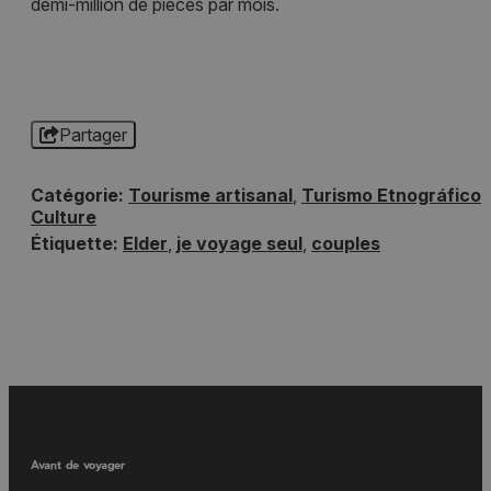
demi-million de pièces par mois.
Partager
Catégorie:
Tourisme artisanal
,
Turismo Etnográfico
,
Culture
Étiquette:
Elder
,
je voyage seul
,
couples
Avant de voyager